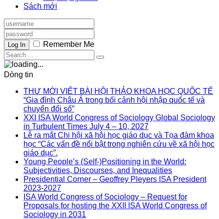
Sách mới
Remember Me
Log In
Dòng tin
THƯ MỜI VIẾT BÀI HỘI THẢO KHOA HỌC QUỐC TẾ
“Gia đình Châu Á trong bối cảnh hội nhập quốc tế và
chuyển đổi số”
XXI ISA World Congress of Sociology Global Sociology
in Turbulent Times July 4 – 10, 2027
Lễ ra mắt Chi hội xã hội học giáo dục và Tọa đàm khoa
học “Các vấn đề nổi bật trong nghiên cứu về xã hội học
giáo dục”.
Young People’s (Self-)Positioning in the World:
Subjectivities, Discourses, and Inequalities
Presidential Corner – Geoffrey Pleyers ISA President
2023-2027
ISA World Congress of Sociology – Request for
Proposals for hosting the XXII ISA World Congress of
Sociology in 2031