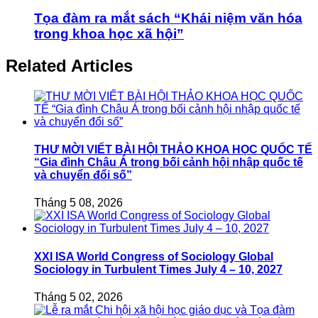
Tọa đàm ra mắt sách “Khái niệm văn hóa
trong khoa học xã hội”
Related Articles
THƯ MỜI VIẾT BÀI HỘI THẢO KHOA HỌC QUỐC TẾ
“Gia đình Châu Á trong bối cảnh hội nhập quốc tế
và chuyển đổi số”
Tháng 5 08, 2026
XXI ISA World Congress of Sociology Global
Sociology in Turbulent Times July 4 – 10, 2027
Tháng 5 02, 2026