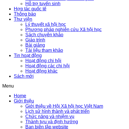
Hỗ trợ tuyển sinh
Hợp tác quốc tế
Thông báo
Thư viện
Lý thuyết xã hội học
Phương pháp nghiên cứu Xã hội học
Sách chuyên khảo
Giáo trình
Bài giảng
Tài liệu tham khảo
Tin hoạt động
Hoạt động chi hội
Hoạt động các chi hội
Hoạt động khác
Sách mới
Menu
Home
Giới thiệu
Giới thiệu về Hội Xã hội học Việt Nam
Lịch sử hình thành và phát triển
Chức năng và nhiệm vụ
Thành tựu và định hướng
Ban biên tập website