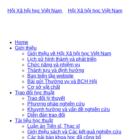
Home
Giới thiệu
Giới thiệu về Hội Xã hội học Việt Nam
Lịch sử hình thành và phát triển
Chức năng và nhiệm vụ
Thành tựu và định hướng
Ban biên tập website
Bài gửi Thường vụ và BCH Hội
Cơ sở vật chất
Trao đổi học thuật
Trao đổi lý thuyết
Phương pháp nghiên cứu
Khuynh hướng và vấn đề nghiên cứu
Diễn đàn trao đổi
Tài liệu học thuật
Luận án Tiến sĩ, Thạc sĩ
Giới thiệu sách và Các kết quả nghiên cứu
Các bài báo khoa học đã công bố