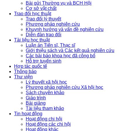
Bài gửi Thường vụ và BCH Hội
Cơ sở vật chất
Trao đổi học thuật
Trao đổi lý thuyết
Phương pháp nghiên cứu
Khuynh hướng và vấn đề nghiên cứu
Diễn đàn trao đổi
Tài liệu học thuật
Luận án Tiến sĩ, Thạc sĩ
Giới thiệu sách và Các kết quả nghiên cứu
Các bài báo khoa học đã công bố
Hỗ trợ tuyển sinh
Hợp tác quốc tế
Thông báo
Thư viện
Lý thuyết xã hội học
Phương pháp nghiên cứu Xã hội học
Sách chuyên khảo
Giáo trình
Bài giảng
Tài liệu tham khảo
Tin hoạt động
Hoạt động chi hội
Hoạt động các chi hội
Hoạt động khác