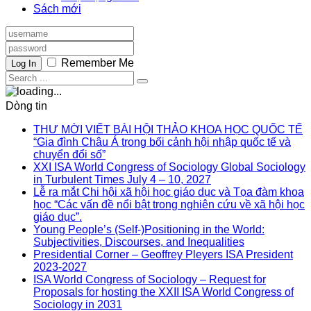
Sách mới
Remember Me
Log In
Dòng tin
THƯ MỜI VIẾT BÀI HỘI THẢO KHOA HỌC QUỐC TẾ
“Gia đình Châu Á trong bối cảnh hội nhập quốc tế và
chuyển đổi số”
XXI ISA World Congress of Sociology Global Sociology
in Turbulent Times July 4 – 10, 2027
Lễ ra mắt Chi hội xã hội học giáo dục và Tọa đàm khoa
học “Các vấn đề nổi bật trong nghiên cứu về xã hội học
giáo dục”.
Young People’s (Self-)Positioning in the World:
Subjectivities, Discourses, and Inequalities
Presidential Corner – Geoffrey Pleyers ISA President
2023-2027
ISA World Congress of Sociology – Request for
Proposals for hosting the XXII ISA World Congress of
Sociology in 2031