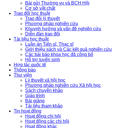
Bài gửi Thường vụ và BCH Hội
Cơ sở vật chất
Trao đổi học thuật
Trao đổi lý thuyết
Phương pháp nghiên cứu
Khuynh hướng và vấn đề nghiên cứu
Diễn đàn trao đổi
Tài liệu học thuật
Luận án Tiến sĩ, Thạc sĩ
Giới thiệu sách và Các kết quả nghiên cứu
Các bài báo khoa học đã công bố
Hỗ trợ tuyển sinh
Hợp tác quốc tế
Thông báo
Thư viện
Lý thuyết xã hội học
Phương pháp nghiên cứu Xã hội học
Sách chuyên khảo
Giáo trình
Bài giảng
Tài liệu tham khảo
Tin hoạt động
Hoạt động chi hội
Hoạt động các chi hội
Hoạt động khác