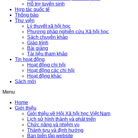
Hỗ trợ tuyển sinh
Hợp tác quốc tế
Thông báo
Thư viện
Lý thuyết xã hội học
Phương pháp nghiên cứu Xã hội học
Sách chuyên khảo
Giáo trình
Bài giảng
Tài liệu tham khảo
Tin hoạt động
Hoạt động chi hội
Hoạt động các chi hội
Hoạt động khác
Sách mới
Menu
Home
Giới thiệu
Giới thiệu về Hội Xã hội học Việt Nam
Lịch sử hình thành và phát triển
Chức năng và nhiệm vụ
Thành tựu và định hướng
Ban biên tập website