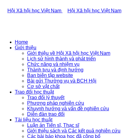
Home
Giới thiệu
Giới thiệu về Hội Xã hội học Việt Nam
Lịch sử hình thành và phát triển
Chức năng và nhiệm vụ
Thành tựu và định hướng
Ban biên tập website
Bài gửi Thường vụ và BCH Hội
Cơ sở vật chất
Trao đổi học thuật
Trao đổi lý thuyết
Phương pháp nghiên cứu
Khuynh hướng và vấn đề nghiên cứu
Diễn đàn trao đổi
Tài liệu học thuật
Luận án Tiến sĩ, Thạc sĩ
Giới thiệu sách và Các kết quả nghiên cứu
Các bài báo khoa học đã công bố